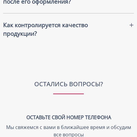
после его оформления?
Изменения в заказ можно внести до старта
производства основного тиража.
Как контролируется качество
продукции?
Качество продукции контролируется на нескольких
этапах - на этапе кроя проверяется качество
материала, на этапе печати по ткани - идет проверка
принтов, также производится финальная проверка
уже перед отгрузкой клиенту
ОСТАЛИСЬ ВОПРОСЫ?
ОСТАВЬТЕ СВОЙ НОМЕР ТЕЛЕФОНА
Мы свяжемся с вами в ближайшее время и обсудим
все вопросы